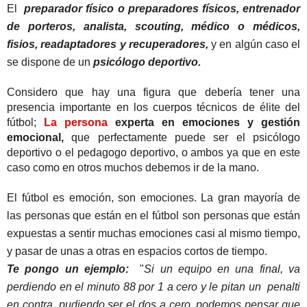
El  
preparador físico o preparadores físicos, 
entrenador 
de porteros, a
nalista,
 s
couting,
médico o médicos,
fisios, r
eadaptadores y recuperadores,
y 
en algún caso el 
se dispone de un
psicólogo deportivo.
Considero que hay una figura que debería tener una 
presencia importante en los cuerpos técnicos de élite del 
fútbol; 
La persona
 experta en emociones y gestión 
emocional, 
que perfectamente puede ser el psicólogo 
deportivo o el pedagogo deportivo, o ambos ya que en este 
caso como en otros muchos debemos ir de la mano.  
El fútbol es emoción, son emociones. La gran mayoría de 
las personas que están en el fútbol son personas que están 
expuestas a sentir muchas emociones casi al mismo tiempo, 
y pasar de unas a otras en espacios cortos de tiempo.
Te pongo un ejemplo:
  "
Si un equipo en una final, va 
perdiendo en el minuto 88 por 1 a cero y le pitan un  penalti 
en contra, pudiendo ser el dos a cero, podemos pensar que 